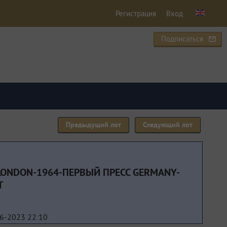
Регистрация
Вход
Подписаться
mail_outline
Предыдущий лот
Следующий лот
E LONDON-1964-ПЕРВЫЙ ПРЕСС GERMANY-
T
6-2023 22:10