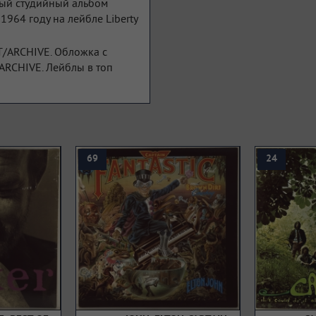
рвый студийный альбом
64 году на лейбле Liberty
T/ARCHIVE. Обложка с
ARCHIVE. Лейблы в топ
69
24