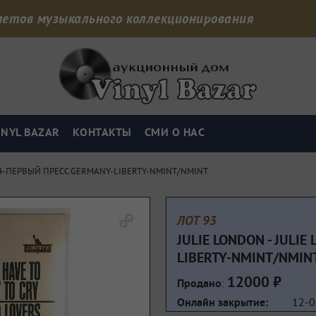
дметов музыкального коллекционирования
INYL BAZAR
КОНТАКТЫ
СМИ О НАС
64-ПЕРВЫЙ ПРЕСС GERMANY-LIBERTY-NMINT/NMINT
ЛОТ 93
JULIE LONDON - JULI
LIBERTY-NMINT/NMIN
12000 ₽
:
Продано
12-0
Онлайн закрытие: