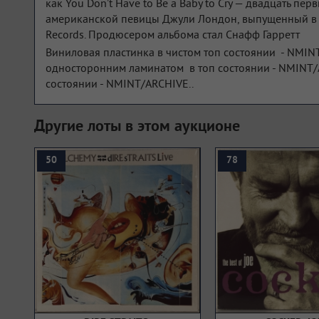
как You Don’t Have to Be a Baby to Cry — двадцать пе
американской певицы Джули Лондон, выпущенный в 19
Records. Продюсером альбома стал Снафф Гарретт
Виниловая пластинка в чистом топ состоянии - NMIN
односторонним ламинатом в топ состоянии - NMINT/
состоянии - NMINT/ARCHIVE..
Другие лоты в этом аукционе
50
78