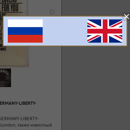
GERMANY-LIBERTY-
 GERMANY-LIBERTY-
London, также известный