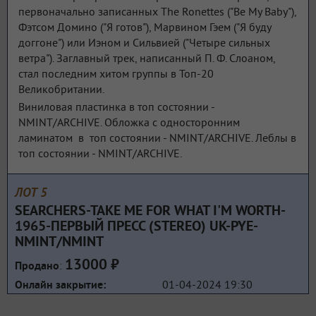
первоначально записанных The Ronettes ("Be My Baby"),
Фэтсом Домино ("Я готов"), Марвином Гэем ("Я буду
доггоне") или Иэном и Сильвией ("Четыре сильных
ветра"). Заглавный трек, написанный П. Ф. Слоаном,
стал последним хитом группы в Топ-20
Великобритании.
Виниловая пластинка в топ состоянии -
NMINT/ARCHIVE. Обложка с односторонним
ламинатом в топ состоянии - NMINT/ARCHIVE. Леблы в
топ состоянии - NMINT/ARCHIVE.
ЛОТ 5
SEARCHERS-TAKE ME FOR WHAT I'M WORTH-
1965-ПЕРВЫЙ ПРЕСС (STEREO) UK-PYE-
NMINT/NMINT
13000 ₽
:
Продано
01-04-2024 19:30
Онлайн закрытие: