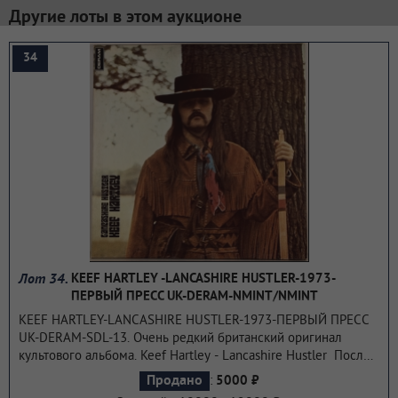
Другие лоты в этом аукционе
34
Лот 34.
KEEF HARTLEY -LANCASHIRE HUSTLER-1973-
ПЕРВЫЙ ПРЕСС UK-DERAM-NMINT/NMINT
KEEF HARTLEY-LANCASHIRE HUSTLER-1973-ПЕРВЫЙ ПРЕСС
UK-DERAM-SDL-13. Очень редкий британский оригинал
культового альбома. Keef Hartley - Lancashire Hustler После
распада группы Keef Hartley Band барабанщик Кейт "Киф"
:
Продано
5000 ₽
Хартли (8 апреля 1944 - 26 ноября 2011) выпустил еще один