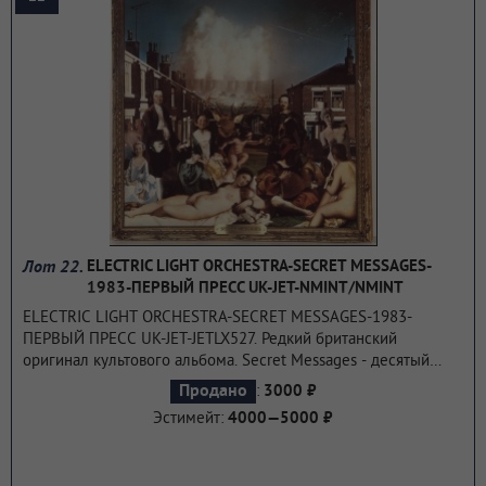
интроспективными, но в то же время полными внутреннего
напряжения ".
...подробнее
Лот 22.
ELECTRIC LIGHT ORCHESTRA-SECRET MESSAGES-
1983-ПЕРВЫЙ ПРЕСС UK-JET-NMINT/NMINT
ELECTRIC LIGHT ORCHESTRA-SECRET MESSAGES-1983-
ПЕРВЫЙ ПРЕСС UK-JET-JETLX527. Редкий британский
оригинал культового альбома. Secret Messages - десятый
студийный альбом британской рок-группы Electric Light
:
Продано
3000 ₽
Orchestra, изданный в 1983 году лейблом Jet Records. Это
Эстимейт:
4000—5000 ₽
был последний коммерчески успешный альбом группы.
...подробнее