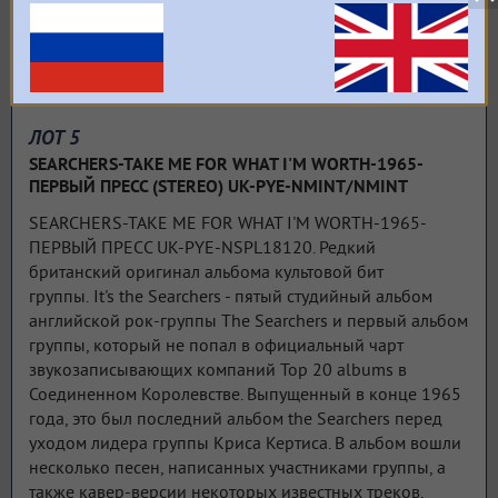
ЛОТ 5
SEARCHERS-TAKE ME FOR WHAT I'M WORTH-1965-
ПЕРВЫЙ ПРЕСС (STEREO) UK-PYE-NMINT/NMINT
SEARCHERS-TAKE ME FOR WHAT I'M WORTH-1965-
ПЕРВЫЙ ПРЕСС UK-PYE-NSPL18120. Редкий
британский оригинал альбома культовой бит
группы. It's the Searchers - пятый студийный альбом
английской рок-группы The Searchers и первый альбом
группы, который не попал в официальный чарт
звукозаписывающих компаний Top 20 albums в
Соединенном Королевстве. Выпущенный в конце 1965
года, это был последний альбом the Searchers перед
уходом лидера группы Криса Кертиса. В альбом вошли
несколько песен, написанных участниками группы, а
также кавер-версии некоторых известных треков,