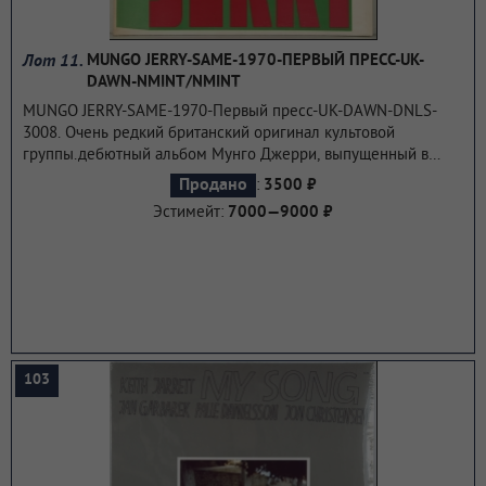
Лот 11.
MUNGO JERRY-SAME-1970-ПЕРВЫЙ ПРЕСС-UK-
DAWN-NMINT/NMINT
MUNGO JERRY-SAME-1970-Первый пресс-UK-DAWN-DNLS-
3008. Очень редкий британский оригинал культовой
группы.дебютный альбом Мунго Джерри, выпущенный в
1970 году. В первоначальном британском выпуске были
:
Продано
3500 ₽
надписи на передней части рукава и групповая фотография
Эстимейт:
7000—9000 ₽
внутри, которая казалась трехмерной при просмотре через
пару 3D-красных и зеленых линз, включенных в упаковку.
Тем летом он занял 14-е место в британских чартах.
...подробнее
103