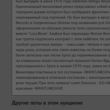
был выпущен в июне 1970 года лейблом Vertigo Reco
Оригинальный виниловый релиз представлял собой к
переднем рукаве которого был изображен фронтмен 
неузнаваемый под паутиной. Он был выпущен в август
Records в Соединенных Штатах под названием just Ur
оформлением на обложке (монстр типа сороконожки) 
вместо "Lucy Blues". Альбом был переиздан Bronze Reco
как группа подписала контракт с этим лейблом. На ал
пробует различные жанры – смесь хэви–метала и прог
хард-рока, которым они стали известны на более поз
были записаны как песни Spice до переименования гр
на клавишных играл сессионный музыкант Колин Вуд.
присоединился к Spice в начале 1970 года, треки не 
Виниловая пластинка в топ состоянии- NMINT/ARCHI
ламинированная в отличном состоянии с некоторыми
всем торцам. При этом ламинат сияет блеском. - EX+/
красивые- NMINT/ARCHIVE
Другие лоты в этом аукционе