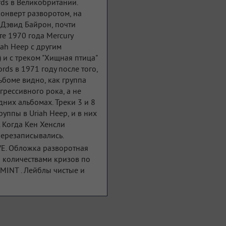
rds в Великобритании.
онверт разворотом, на
Дэвид Байрон, почти
е 1970 года Mercury
iah Heep с другим
и с треком "Хищная птица"
rds в 1971 году после того,
ьбоме видно, как группа
рессивного рока, а не
дних альбомах. Треки 3 и 8
уппы в Uriah Heep, и в них
 Когда Кен Хенсли
перезаписывались.
VE. Обложка разворотная
 количествами кризов по
NMINT . Лейблы чистые и