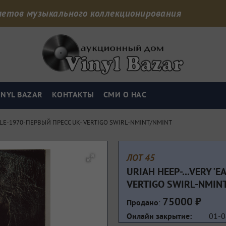
дметов музыкального коллекционирования
INYL BAZAR
КОНТАКТЫ
СМИ О НАС
UMBLE-1970-ПЕРВЫЙ ПРЕСС UK- VERTIGO SWIRL-NMINT/NMINT
ЛОТ 45
URIAH HEEP-...VERY '
VERTIGO SWIRL-NMIN
75000 ₽
:
Продано
01-0
Онлайн закрытие: