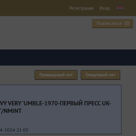
Регистрация
Вход
Подписаться
mail_outline
Предыдущий лот
Следующий лот
EAVY VERY 'UMBLE-1970-ПЕРВЫЙ ПРЕСС UK-
T/NMINT
4-2024 21:05