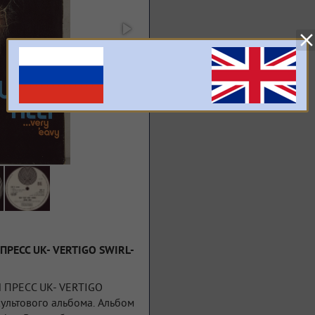
 ПРЕСС UK- VERTIGO SWIRL-
Й ПРЕСС UK- VERTIGO
ультового альбома. Альбом