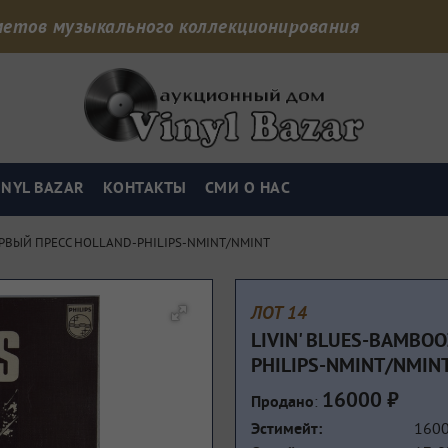
дметов музыкального коллекционирования
INYL BAZAR
КОНТАКТЫ
СМИ О НАС
ЕРВЫЙ ПРЕСС HOLLAND-PHILIPS-NMINT/NMINT
ЛОТ 14
LIVIN' BLUES-BAMBO
PHILIPS-NMINT/NMIN
16000 ₽
:
Продано
160
Эстимейт: