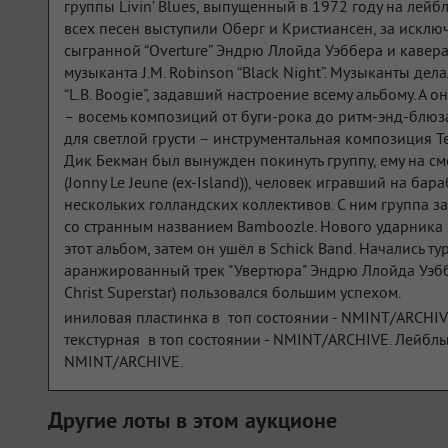
группы Livin’ Blues, выпущенный в 1972 году на лейбл
всех песен выступили Оберг и Кристиансен, за искл
сыгранной “Overture” Эндрю Ллойда Уэббера и кавер
музыканта J.M. Robinson “Black Night”. Музыканты дел
“L.B. Boogie”, задавший настроение всему альбому. А 
– восемь композиций от буги-рока до ритм-энд-блюза
для светлой грусти – инструментальная композиция Те
Дик Бекман был вынужден покинуть группу, ему на 
(Jonny Le Jeune (ex-Island)), человек игравший на бара
нескольких голландских коллективов. С ним группа з
со странным названием Bamboozle. Нового ударника х
этот альбом, затем он ушёл в Schick Band. Начались ту
аранжированный трек "Увертюра" Эндрю Ллойда Уэббе
Christ Superstar) пользовался большим успехом.
иниловая пластинка в топ состоянии - NMINT/ARCHIV
текстурная в топ состоянии - NMINT/ARCHIVE. Лейблы
NMINT/ARCHIVE.
Другие лоты в этом аукционе