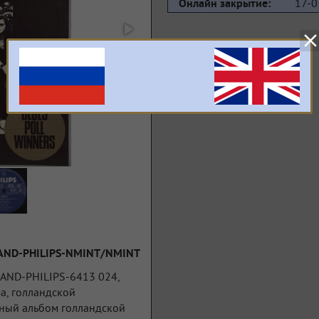
17-0
Онлайн закрытие:
LAND-PHILIPS-NMINT/NMINT
AND-PHILIPS-6413 024,
а, голландской
ийный альбом голландской