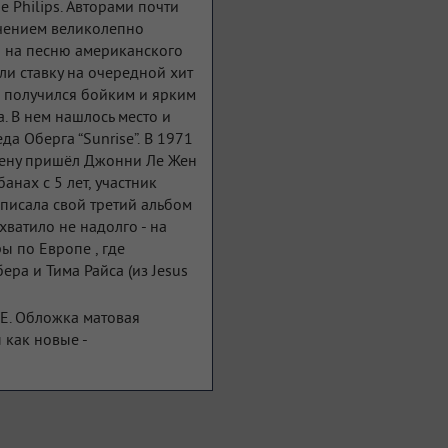
е Philips. Авторами почти
ючением великолепно
а на песню американского
али ставку на очередной хит
он получился бойким и ярким
. В нем нашлось место и
да Оберга “Sunrise”. В 1971
смену пришёл Джонни Ле Жен
банах с 5 лет, участник
аписала свой третий альбом
ватило не надолго - на
ры по Европе , где
ра и Тима Райса (из Jesus
E. Обложка матовая
 как новые -