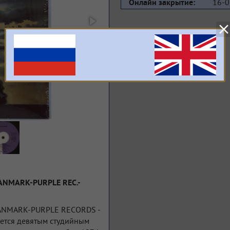
16-0
Онлайн закрытие:
ANMARK-PURPLE REC.-
ANMARK-PURPLE RECORDS -
яется девятым студийным