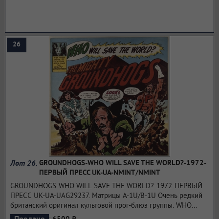
Питера Грина. 20 июня 1970 года альбом занял 27-е место в
британском чарте альбомов Melody Maker, и в нем было
всего 3 позиции.
...подробнее
26
Лот 26.
GROUNDHOGS-WHO WILL SAVE THE WORLD?-1972-
ПЕРВЫЙ ПРЕСС UK-UA-NMINT/NMINT
GROUNDHOGS-WHO WILL SAVE THE WORLD?-1972-ПЕРВЫЙ
ПРЕСС UK-UA-UAG29237. Матрицы A-1U/B-1U Очень редкий
британский оригинал культовой прог-блюз группы. WHO
WILL SAVE THE WORLD?-альбом 1972 года, записанный The
: