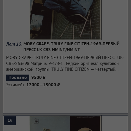
Лот 15.
MOBY GRAPE- TRULY FINE CITIZEN-1969-ПЕРВЫЙ
ПРЕСС UK-CBS-NMINT/NMINT
MOBY GRAPE- TRULY FINE CITIZEN-1969-ПЕРВЫЙ ПРЕСС UK-
CBS-S63698 Матрицы A-1/B-1 . Редкий оригинал культовой
американской группы. TRULY FINE CITIZEN — четвертый
студийный альбом американской рок-группы Moby Grape. Он
:
Продано
9500 ₽
был выпущен 30 июля 1969 года Columbia Records. После
Эстимейт:
12000—15000 ₽
завершения работы над альбомом группа взяла перерыв до
1971 года, когда они воссоединились со Скипом Спенсом и
Бобом Мосли для записи реюньонного альбома 20 Granite
Creek.
...подробнее
16