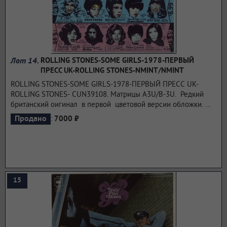
Лот 14.
ROLLING STONES-SOME GIRLS-1978-ПЕРВЫЙ
ПРЕСС UK-ROLLING STONES-NMINT/NMINT
ROLLING STONES-SOME GIRLS-1978-ПЕРВЫЙ ПРЕСС UK-
ROLLING STONES- CUN39108. Матрицы A3U/B-3U. Редкий
британский оигинал в первой цветовой версии обложки.
Some Girls — четырнадцатый британский и шестнадцатый
:
Продано
7000 ₽
американский студийный альбом The Rolling Stones, был
издан в 1978 году на собственном лейбле группы. Лонгплей
достиг верхней строчки чарта Billboard 200 и стал одним из
самых успешных альбомов группы в Соединённых Штатах, с
более шести миллионов проданных копий. Диск получил
восторженные отзывы прессы, многие обозреватели назвали
15
его возвращением «Роллинг Стоунз» к истокам и их лучшим
альбомом со времён Exile on Main St.
...подробнее