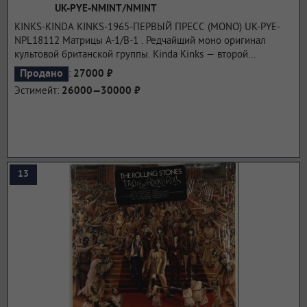
UK-PYE-NMINT/NMINT
KINKS-KINDA KINKS-1965-ПЕРВЫЙ ПРЕСС (MONO) UK-PYE-
NPL18112 Матрицы A-1/B-1 . Редчайщий моно оригинал
культовой британской группы. Kinda Kinks — второй
студийный альбом британской рок-группы The Kinks,
:
Продано
27000 ₽
выпущенный 5 марта 1965 года лейблом Pye Records в
Эстимейт:
26000—30000 ₽
Великобритании и 11 августа 1965 года лейблом Reprise
Records в США. Записанный и выпущенный в течение двух
недель после возвращения из турне по Азии, Рей Дэвис и
остальные участники группы не были удовлетворены
продюсированием. Сингл «Tired of Waiting for You» стал
хитом № 1 в UK Singles Charts.
...подробнее
13