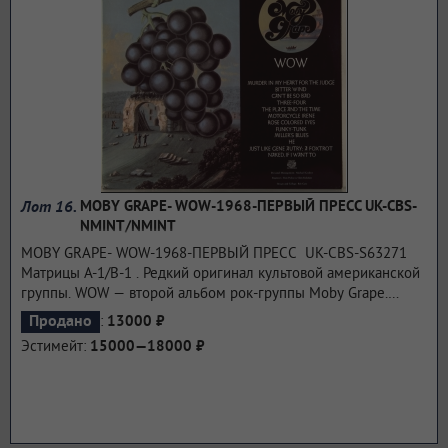
Лот 16.
MOBY GRAPE- WOW-1968-ПЕРВЫЙ ПРЕСС UK-CBS-
NMINT/NMINT
MOBY GRAPE- WOW-1968-ПЕРВЫЙ ПРЕСС UK-CBS-S63271
Матрицы A-1/B-1 . Редкий оригинал культовой американской
группы. WOW — второй альбом рок-группы Moby Grape.
Впервые он был выпущен в апреле 1968 года. Это был
:
Продано
13000 ₽
самый высокий релиз Moby Grape в чартах США, занявший
Эстимейт:
15000—18000 ₽
20-ю строчку в чарте альбомов Billboard 200. Гитарист Майк
Блумфилд и клавишник Эл Купер записали несколько песен
с альбома, в первую очередь "Never", которая была указана в
качестве источника для более поздней песни Led Zeppelin
"Since I've Been Loving You".
...подробнее