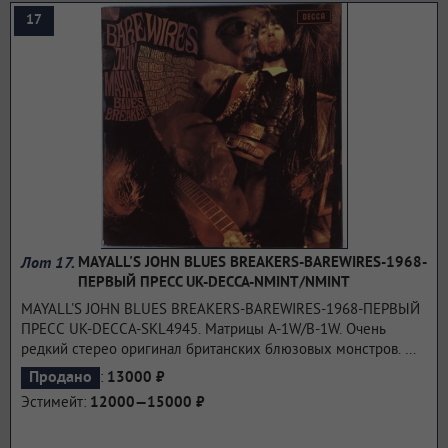
17
Лот 17.
MAYALL'S JOHN BLUES BREAKERS-BAREWIRES-1968-
ПЕРВЫЙ ПРЕСС UK-DECCA-NMINT/NMINT
MAYALL'S JOHN BLUES BREAKERS-BAREWIRES-1968-ПЕРВЫЙ
ПРЕСС UK-DECCA-SKL4945. Матрицы A-1W/B-1W. Очень
редкий стерео оригинал британских блюзовых монстров.
John Mayall & the Bluesbreakers были английской блюзовой
:
Продано
13000 ₽
рок- группой, возглавляемой певцом, композитором и
Эстимейт:
12000—15000 ₽
мультиинструменталистом John Mayall, Самое большое
наследие Bluesbreakers - это инкубатор для британских рок-