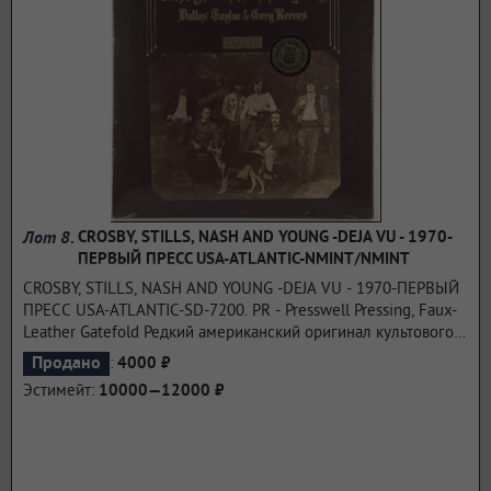
виртуозная игра".
...подробнее
Лот 8.
CROSBY, STILLS, NASH AND YOUNG -DEJA VU - 1970-
ПЕРВЫЙ ПРЕСС USA-ATLANTIC-NMINT/NMINT
CROSBY, STILLS, NASH AND YOUNG -DEJA VU - 1970-ПЕРВЫЙ
ПРЕСС USA-ATLANTIC-SD-7200. PR - Presswell Pressing, Faux-
Leather Gatefold Редкий американский оригинал культового
альбома. Déjà Vu — второй студийный альбом группы Crosby,
:
Продано
4000 ₽
Stills, Nash and Young, первый их альбом в составе квартета с
Эстимейт:
10000—12000 ₽
Нилом Янгом. Выпущен в марте 1970 года на лейбле Atlantic
Records. Déjà Vu возглавлял чарт поп-альбомов в течение
недели, три сингла с него («Woodstock», «Teach Your
Children» и «Our House») попали в топ-40, при этом только
предпродажи альбома принесли 2 миллиона долларов. К