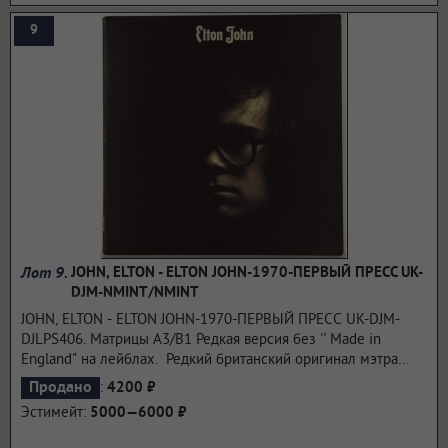
2021 году пластинка семь раз получила платиновую
9
сертификацию RIAA, а число ее проданных копий превысило
8 миллионов, что является наилучшим результатом как для
группы, так и для всех ее участников по отдельности.
...подробнее
Лот 9.
JOHN, ELTON - ELTON JOHN-1970-ПЕРВЫЙ ПРЕСС UK-
DJM-NMINT/NMINT
JOHN, ELTON - ELTON JOHN-1970-ПЕРВЫЙ ПРЕСС UK-DJM-
DJLPS406. Матрицы A3/B1 Редкая версия без '' Made in
England" на лейблах. Редкий британский оригинал мэтра
британской сцены. Второй студийный альбом английского
:
Продано
4200 ₽
певца и автора песен Элтона Джона. Он был выпущен 10
Эстимейт:
5000—6000 ₽
апреля 1970 года на DJM Records. Включая прорывной сингл
Джона "Your Song", альбом помог наладить его карьеру в