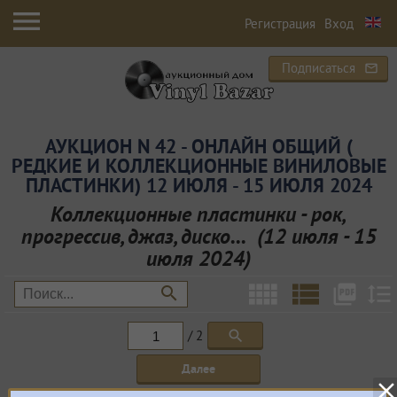
menu
Регистрация
Вход
Подписаться
mail_outline
АУКЦИОН N 42 - ОНЛАЙН ОБЩИЙ (
РЕДКИЕ И КОЛЛЕКЦИОННЫЕ ВИНИЛОВЫЕ
ПЛАСТИНКИ) 12 ИЮЛЯ - 15 ИЮЛЯ 2024
Коллекционные пластинки - рок,
прогрессив, джаз, диско... (12 июля - 15
июля 2024)
view_comfy
view_list
picture_as_pdf
format_line_spacing
search
/ 2
search
Далее