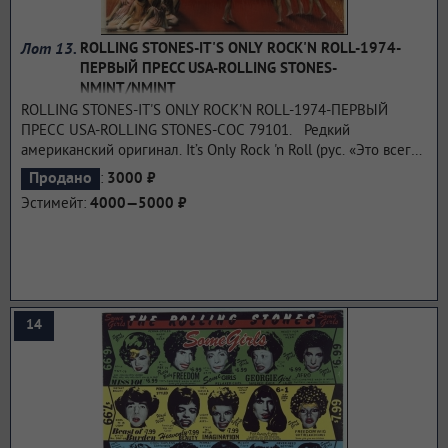
Лот 13.
ROLLING STONES-IT'S ONLY ROCK'N ROLL-1974-
ПЕРВЫЙ ПРЕСС USA-ROLLING STONES-
NMINT/NMINT
ROLLING STONES-IT'S ONLY ROCK'N ROLL-1974-ПЕРВЫЙ
ПРЕСС USA-ROLLING STONES-COC 79101. Редкий
американский оригинал. It’s Only Rock 'n Roll (рус. «Это всего
лишь рок-н-ролл») — двенадцатый британский и
:
Продано
3000 ₽
четырнадцатый американский студийный альбом The Rolling
Эстимейт:
4000—5000 ₽
Stones, был издан в 1974 году на собственном лейбле
группы. Он стал последним альбомом коллектива с
гитаристом Миком Тейлором, заглавная песня пластинки
косвенно намекала на замену Тейлора, Ронни
Вудом[источник не указан 464 дня]. Альбом имеет более
выраженное рок-звучание, чем предыдущая работа группы,
14
фанковый и вдохновленный соулом — Goats Head Soup.
Пластинка достигла первой строчки в национальном чарте
США и стала второй в хит-параде Великобритании.
...подробнее