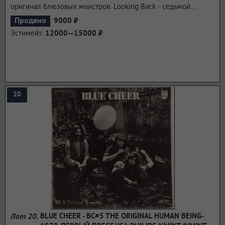
оригинал блюзовых монстров. Looking Back - седьмой
альбом, выпущенный John Mayall в августе 1969 года
:
Продано
9000 ₽
компанией Decca Records. Альбом достиг № 79 на Billboard
Эстимейт:
12000—15000 ₽
200.
...подробнее
20
Лот 20.
BLUE CHEER - BC#5 THE ORIGINAL HUMAN BEING-