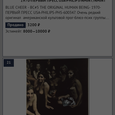
1970-ПЕРВЫЙ ПРЕСС USA-PHILIPS-NMINT/NMINT
BLUE CHEER - BC#5 THE ORIGINAL HUMAN BEING- 1970-
ПЕРВЫЙ ПРЕСС USA-PHILIPS-PHS-600347. Очень редкий
оригинал американской культовой прог-блюз-псих группы.
The Original Human Being - это пятый альбом Blue Cheer. Он
:
Продано
3200 ₽
был выпущен в 1970 году и показывает, что Blue Cheer
Эстимейт:
8000—10000 ₽
исследуют более психоделический и непринужденный
рок‑н-ролл с музыкальными секциями в нескольких песнях.
В этом альбоме есть очень необычная песня для Blue Cheer:
"Babaji (Twilight Raga)", в которой широко используются ситар
и синтезатор.
...подробнее
21