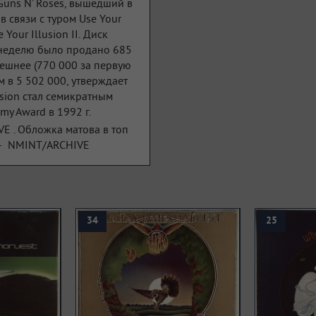
uns N’ Roses, вышедший в
 связи с туром Use Your
Your Illusion II. Диск
ю неделю было продано 685
спешнее (770 000 за первую
м в 5 502 000, утверждает
usion стал семикратным
y Award в 1992 г.
E . Обложка матова в топ
ии- NMINT/ARCHIVE
34
25