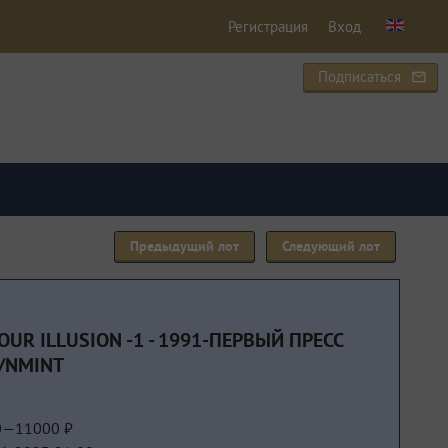
Регистрация
Вход
Подписаться
mail_outline
Предыдущий лот
Следующий лот
YOUR ILLUSION -1 - 1991-ПЕРВЫЙ ПРЕСС
/NMINT
0—11000 ₽