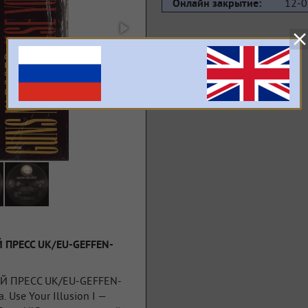
12-0
Онлайн закрытие:
ЫЙ ПРЕСС UK/EU-GEFFEN-
ВЫЙ ПРЕСС UK/EU-GEFFEN-
Use Your Illusion I —