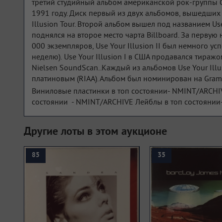
третий студийный альбом американской рок-группы G
1991 году. Диск первый из двух альбомов, вышедших в
Illusion Tour. Второй альбом вышел под названием Use 
поднялся на второе место чарта Billboard. За перву
000 экземпляров, Use Your Illusion II был немного у
неделю). Use Your Illusion I в США продавался тиражо
Nielsen SoundScan..Каждый из альбомов Use Your Ill
платиновым (RIAA). Альбом был номинирован на Gramm
Виниловые пластинки в топ состоянии- NMINT/ARCHIV
состоянии - NMINT/ARCHIVE Лейблы в топ состоян
Другие лоты в этом аукционе
85
35