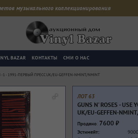
дметов музыкального коллекционирования
INYL BAZAR
КОНТАКТЫ
СМИ О НАС
ON -1 - 1991-ПЕРВЫЙ ПРЕСС UK/EU-GEFFEN-NMINT/NMINT
ЛОТ 63
GUNS N' ROSES - USE 
UK/EU-GEFFEN-NMINT
7600 ₽
:
Продано
900
Эстимейт: