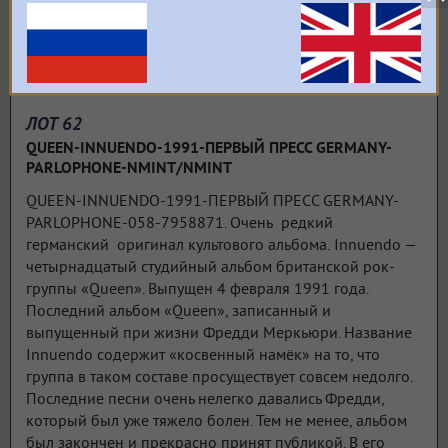
ЛОТ 62
QUEEN-INNUENDO-1991-ПЕРВЫЙ ПРЕСС GERMANY-
PARLOPHONE-NMINT/NMINT
QUEEN-INNUENDO-1991-ПЕРВЫЙ ПРЕСС GERMANY-
PARLOPHONE-058-7958871. Очень редкий
германский оригинал культового альбома. Innuendo —
четырнадцатый студийный альбом британской рок-
группы «Queen». Выпущен 4 февраля 1991 года.
Последний альбом «Queen», записанный и
выпущенный при жизни Фредди Меркьюри. Название
Innuendo содержит «косвенный намёк» на то, что
группа в таком составе просуществует совсем недолго.
Последние песни очень нелегко давались Фредди,
который был уже тяжело болен. Тем не менее, альбом
был закончен и прекрасно принят публикой. В его