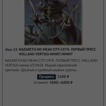
Лот 55.
NAZARETH,NO MEAN CITY-1978- ПЕРВЫЙ ПРЕСС
HOLLAND-VERTIGO-NMINT/NMINT
NAZARETH,NO MEAN CITY-1978- ПЕРВЫЙ ПРЕСС HOLLAND-
VERTIGO номер 6370428. Редкий европейский
оригинал. Десятый студийный альбом группы
Nazareth. Обложку альбома нарисовал Родни Мэттьюз,
:
Продано
2200 ₽
известный английский художник-иллюстратор в стиле
Эстимейт:
5000—6000 ₽
фэнтези, создавший обложки для работ многих других
исполнителей (Scorpions, Thin Lizzy и других) Название
диска позаимствовано из романа Александра МакАртура и
Кингсли Лонга «No Mean City» (1935 год). С этого альбома
звучание группы стало тяжелее, учитывая добавление